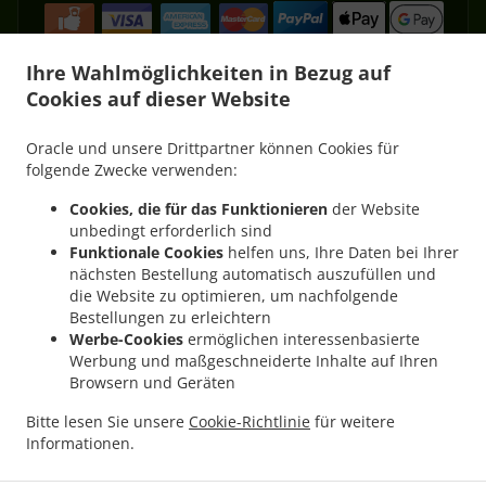
Ihre Wahlmöglichkeiten in Bezug auf
Cookies auf dieser Website
.
.
Kebab Lieferservice Püttlingen Köllerbach
Kebab Lieferservice Püttlingen Elm
Oracle und unsere Drittpartner können Cookies für
.
.
Kebab Lieferservice Püttlingen West
Kebab Lieferservice Püttlingen
Kebab
folgende Zwecke verwenden:
.
.
Lieferservice Schwalbach Elm
Kebab Lieferservice Schwalbach Hülzweiler
Kebab
Cookies, die für das Funktionieren
der Website
.
.
Lieferservice Schwalbach
Kebab Lieferservice Riegelsberg Walpershofen
Kebab
unbedingt erforderlich sind
.
.
Lieferservice Riegelsberg Püttlingen
Kebab Lieferservice Riegelsberg West
Kebab
Funktionale Cookies
helfen uns, Ihre Daten bei Ihrer
.
.
Lieferservice Riegelsberg
Kebab Lieferservice Saarbrücken Altenkessel
Kebab
nächsten Bestellung automatisch auszufüllen und
.
.
Lieferservice Saarbrücken Burbach
die Website zu optimieren, um nachfolgende
Kebab Lieferservice Saarbrücken Malstatt
Bestellungen zu erleichtern
.
.
Kebab Lieferservice Saarbrücken West
Kebab Lieferservice Saarbrücken Mitte
Werbe-Cookies
ermöglichen interessenbasierte
.
.
Kebab Lieferservice Saarbrücken
Kebab Lieferservice Heusweiler Kutzhof
Kebab
Werbung und maßgeschneiderte Inhalte auf Ihren
.
.
Lieferservice Heusweiler Püttlingen
Kebab Lieferservice Heusweiler Niedersalbach
Browsern und Geräten
.
Kebab Lieferservice Heusweiler Obersalbach-Kurhof
Kebab Lieferservice Heusweiler
Bitte lesen Sie unsere
Cookie-Richtlinie
für weitere
.
.
.
Eiweiler
Kebab Lieferservice Heusweiler
Kebab Lieferservice Bous Elm
Kebab
Informationen.
.
.
.
Lieferservice Bous
Kebab Lieferservice Ensdorf
Pizza Lieferservice
Fast Food
.
Lieferservice
Essen zum mitnehmen und zum Liefern