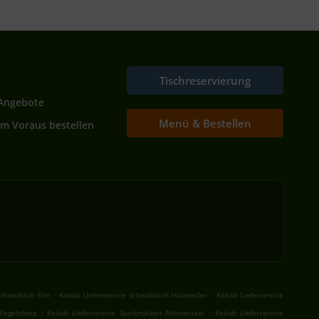
Tischreservierung
Angebote
Menü & Bestellen
Im Voraus bestellen
.
.
Schwalbach Elm
Kebab Lieferservice Schwalbach Hülzweiler
Kebab Lieferservice
.
.
Riegelsberg
Kebab Lieferservice Saarbrücken Altenkessel
Kebab Lieferservice