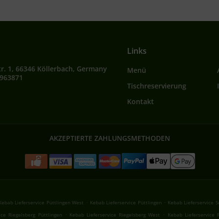
Links
r. 1, 66346 Köllerbach, Germany
Menü
4963871
Tischreservierung
Kontakt
AKZEPTIERTE ZAHLUNGSMETHODEN
.
.
Kebab Lieferservice Püttlingen West
Kebab Lieferservice Püttlingen
Kebab Lieferservice 
.
.
ice Riegelsberg Püttlingen
Kebab Lieferservice Riegelsberg West
Kebab Lieferservice 