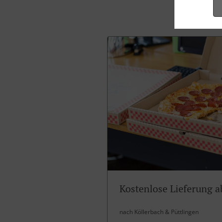
Kostenlose Lieferung a
nach Köllerbach & Püttlingen