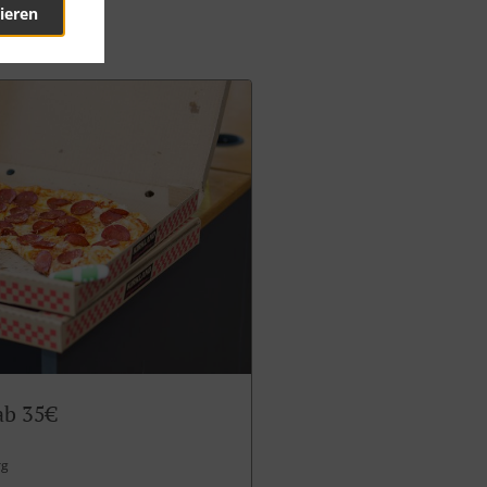
ieren
ab 35€
rg