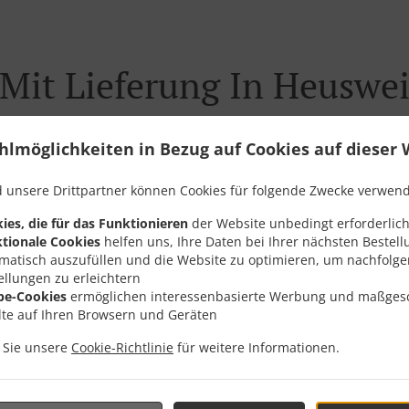
Mit Lieferung In Heuswei
hlmöglichkeiten in Bezug auf Cookies auf dieser 
 unsere Drittpartner können Cookies für folgende Zwecke verwen
 der Nähe von Heusweiler Eiweiler und freuen uns auf Ihre On
ies, die für das Funktionieren
der Website unbedingt erforderlich
teraktives Online-Menü anzusehen und bestellen Sie wenn Sie
tionale Cookies
helfen uns, Ihre Daten bei Ihrer nächsten Bestell
ute Ihre Bestellung mit einer individuellen Zeitabschätzung 
matisch auszufüllen und die Website zu optimieren, um nachfolg
ellungen zu erleichtern
be-Cookies
ermöglichen interessenbasierte Werbung und maßges
lte auf Ihren Browsern und Geräten
n Sie unsere
Cookie-Richtlinie
für weitere Informationen.
Angebote