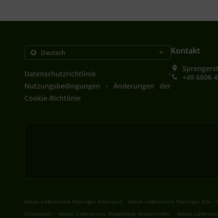
Kontakt
Sprengerst
.
Datenschutzrichtlinie
+49 6806 
.
Nutzungsbedingungen
Änderungen der
Cookie-Richtlinie
.
.
Kebab Lieferservice Püttlingen Köllerbach
Kebab Lieferservice Püttlingen Elm
.
.
Schwalbach
Kebab Lieferservice Riegelsberg Walpershofen
Kebab Lieferserv