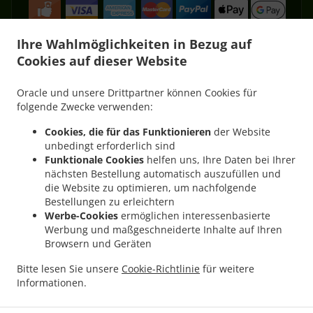
Ihre Wahlmöglichkeiten in Bezug auf
Cookies auf dieser Website
.
.
Kebab Lieferservice Püttlingen Köllerbach
Kebab Lieferservice Püttlingen Elm
Oracle und unsere Drittpartner können Cookies für
.
.
Kebab Lieferservice Püttlingen West
Kebab Lieferservice Püttlingen
Kebab
folgende Zwecke verwenden:
.
.
Lieferservice Schwalbach Elm
Kebab Lieferservice Schwalbach Hülzweiler
Kebab
Cookies, die für das Funktionieren
der Website
.
.
Lieferservice Schwalbach
Kebab Lieferservice Riegelsberg Walpershofen
Kebab
unbedingt erforderlich sind
.
.
Lieferservice Riegelsberg Püttlingen
Kebab Lieferservice Riegelsberg West
Kebab
Funktionale Cookies
helfen uns, Ihre Daten bei Ihrer
.
.
Lieferservice Riegelsberg
Kebab Lieferservice Saarbrücken Altenkessel
Kebab
nächsten Bestellung automatisch auszufüllen und
.
.
die Website zu optimieren, um nachfolgende
Lieferservice Saarbrücken Burbach
Kebab Lieferservice Saarbrücken Malstatt
Bestellungen zu erleichtern
.
.
Kebab Lieferservice Saarbrücken West
Kebab Lieferservice Saarbrücken Mitte
Werbe-Cookies
ermöglichen interessenbasierte
.
.
Kebab Lieferservice Saarbrücken
Kebab Lieferservice Heusweiler Kutzhof
Kebab
Werbung und maßgeschneiderte Inhalte auf Ihren
.
.
Lieferservice Heusweiler Püttlingen
Kebab Lieferservice Heusweiler Niedersalbach
Browsern und Geräten
.
Kebab Lieferservice Heusweiler Obersalbach-Kurhof
Kebab Lieferservice Heusweiler
Bitte lesen Sie unsere
Cookie-Richtlinie
für weitere
.
.
.
Eiweiler
Kebab Lieferservice Heusweiler
Kebab Lieferservice Bous Elm
Kebab
Informationen.
.
.
.
Lieferservice Bous
Kebab Lieferservice Ensdorf
Pizza Lieferservice
Fast Food
.
Lieferservice
Essen zum mitnehmen und zum Liefern