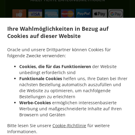
Ihre Wahlmöglichkeiten in Bezug auf
Cookies auf dieser Website
.
.
Kebab Lieferservice Püttlingen Köllerbach
Kebab Lieferservice Püttlingen Elm
Oracle und unsere Drittpartner können Cookies für
.
.
Kebab Lieferservice Püttlingen West
Kebab Lieferservice Püttlingen
Kebab
folgende Zwecke verwenden:
.
.
Lieferservice Schwalbach Elm
Kebab Lieferservice Schwalbach Hülzweiler
Kebab
Cookies, die für das Funktionieren
der Website
.
.
Lieferservice Schwalbach
Kebab Lieferservice Riegelsberg Walpershofen
Kebab
unbedingt erforderlich sind
.
.
Lieferservice Riegelsberg Püttlingen
Kebab Lieferservice Riegelsberg West
Kebab
Funktionale Cookies
helfen uns, Ihre Daten bei Ihrer
.
.
Lieferservice Riegelsberg
Kebab Lieferservice Saarbrücken Altenkessel
Kebab
nächsten Bestellung automatisch auszufüllen und
.
.
die Website zu optimieren, um nachfolgende
Lieferservice Saarbrücken Burbach
Kebab Lieferservice Saarbrücken Malstatt
Bestellungen zu erleichtern
.
.
Kebab Lieferservice Saarbrücken West
Kebab Lieferservice Saarbrücken Mitte
Werbe-Cookies
ermöglichen interessenbasierte
.
.
Kebab Lieferservice Saarbrücken
Kebab Lieferservice Heusweiler Kutzhof
Kebab
Werbung und maßgeschneiderte Inhalte auf Ihren
.
.
Lieferservice Heusweiler Püttlingen
Kebab Lieferservice Heusweiler Niedersalbach
Browsern und Geräten
.
Kebab Lieferservice Heusweiler Obersalbach-Kurhof
Kebab Lieferservice Heusweiler
Bitte lesen Sie unsere
Cookie-Richtlinie
für weitere
.
.
.
Eiweiler
Kebab Lieferservice Heusweiler
Kebab Lieferservice Bous Elm
Kebab
Informationen.
.
.
.