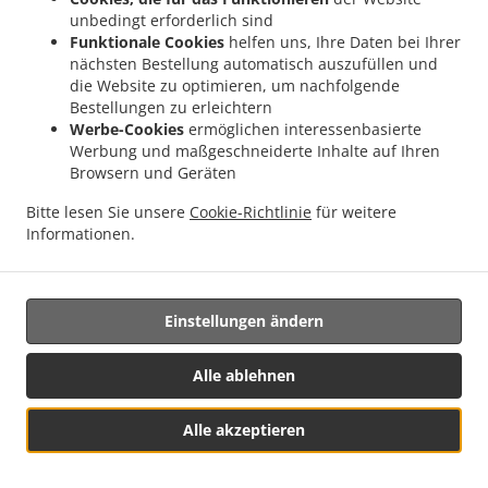
Klagen, gleich welcher Art, die sich aus oder im
unbedingt erforderlich sind
Zusammenhang mit diesem Vertrag ergeben, von keiner
Funktionale Cookies
helfen uns, Ihre Daten bei Ihrer
Vertragspartei mehr als ein Jahr nach Entstehung des
nächsten Bestellung automatisch auszufüllen und
Klagegrunds erhoben werden.
die Website zu optimieren, um nachfolgende
Bestellungen zu erleichtern
17. Gesamter Vertrag
Werbe-Cookies
ermöglichen interessenbasierte
Werbung und maßgeschneiderte Inhalte auf Ihren
17.1 Sie stimmen zu, dass dieser Vertrag und die per
Browsern und Geräten
schriftlichem Verweis in diesem Vertrag eingeschlossenen
Informationen (einschließlich des Verweises auf
Bitte lesen Sie unsere
Cookie-Richtlinie
für weitere
Informationen, die in einer URL oder einer Richtlinie
Informationen.
enthalten sind, auf die verwiesen wird) zusammen mit
dem anwendbaren Oracle Auftrag, soweit zutreffend, den
gesamten Vertrag für die Anwendung darstellen und alle
Einstellungen ändern
zuvor oder gleichzeitig abgeschlossenen Verträge,
Angebote, Verhandlungen, Demonstrationen oder
Alle ablehnen
Erklärungen in Bezug auf Oracle Produkte und Services
ersetzen.
Alle akzeptieren
17.2 Es wird ausdrücklich vereinbart, dass die
Tischreservierung
Menü & Bestellen
Bestimmungen dieses Vertrags und jedes Oracle Auftrags,